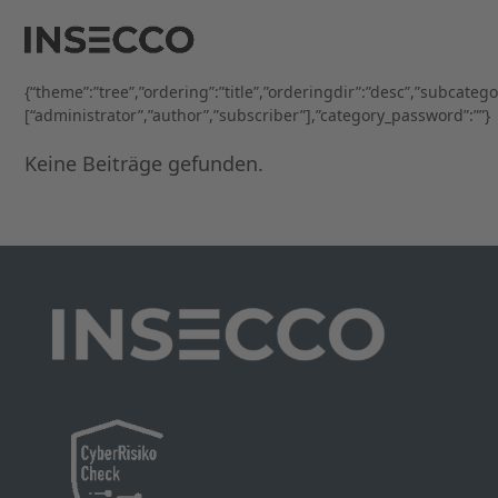
Open
Close
Skip
to
mobile
mobile
content
menu
menu
{“theme”:”tree”,”ordering”:”title”,”orderingdir”:”desc”,”subcateg
[“administrator”,”author”,”subscriber”],”category_password”:””}
Keine Beiträge gefunden.