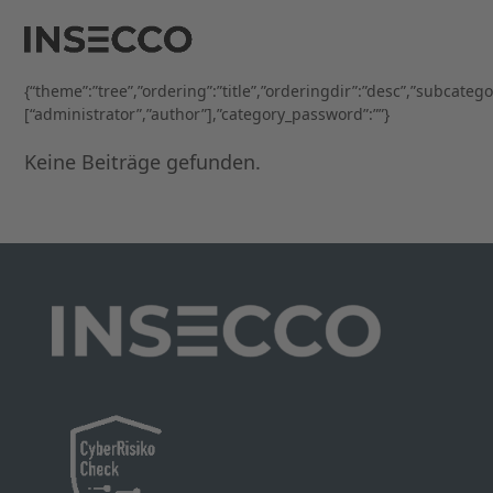
Open
Close
Skip
to
mobile
mobile
content
menu
menu
{“theme”:”tree”,”ordering”:”title”,”orderingdir”:”desc”,”subcateg
[“administrator”,”author”],”category_password”:””}
Keine Beiträge gefunden.