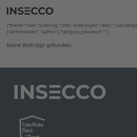
Open
Close
Skip
to
mobile
mobile
content
menu
menu
{“theme”:”tree”,”ordering”:”title”,”orderingdir”:”desc”,”subcateg
[“administrator”,”author”],”category_password”:””}
Keine Beiträge gefunden.