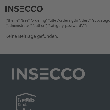
Open
Close
Skip
to
mobile
mobile
content
menu
menu
{“theme”:”tree”,”ordering”:”title”,”orderingdir”:”desc”,”subcateg
[“administrator”,”author”],”category_password”:””}
Keine Beiträge gefunden.