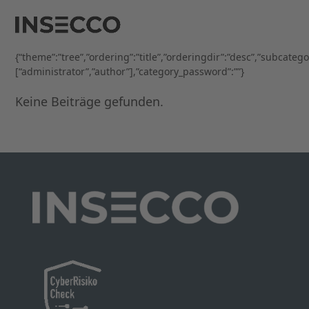
Open
Close
Skip
to
mobile
mobile
content
menu
menu
{“theme”:”tree”,”ordering”:”title”,”orderingdir”:”desc”,”subcateg
[“administrator”,”author”],”category_password”:””}
Keine Beiträge gefunden.