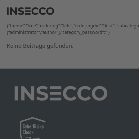
Open
Close
Skip
to
mobile
mobile
content
menu
menu
{“theme”:”tree”,”ordering”:”title”,”orderingdir”:”desc”,”subcateg
[“administrator”,”author”],”category_password”:””}
Keine Beiträge gefunden.