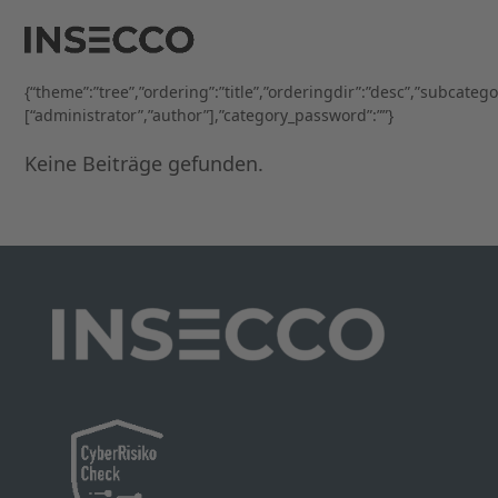
Open
Close
Skip
to
mobile
mobile
content
menu
menu
{“theme”:”tree”,”ordering”:”title”,”orderingdir”:”desc”,”subcateg
[“administrator”,”author”],”category_password”:””}
Keine Beiträge gefunden.