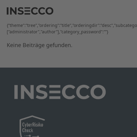
Open
Close
Skip
to
mobile
mobile
content
menu
menu
{“theme”:”tree”,”ordering”:”title”,”orderingdir”:”desc”,”subcateg
[“administrator”,”author”],”category_password”:””}
Keine Beiträge gefunden.