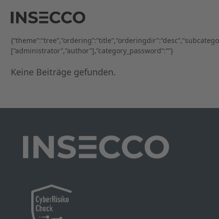
Open
Close
Skip
to
mobile
mobile
content
menu
menu
{“theme”:”tree”,”ordering”:”title”,”orderingdir”:”desc”,”subcateg
[“administrator”,”author”],”category_password”:””}
Keine Beiträge gefunden.