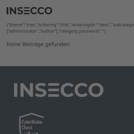
Open
Close
Skip
to
mobile
mobile
content
menu
menu
{“theme”:”tree”,”ordering”:”title”,”orderingdir”:”desc”,”subcateg
[“administrator”,”author”],”category_password”:””}
Keine Beiträge gefunden.