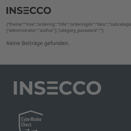
Open
Close
Skip
to
mobile
mobile
content
menu
menu
{“theme”:”tree”,”ordering”:”title”,”orderingdir”:”desc”,”subcateg
[“administrator”,”author”],”category_password”:””}
Keine Beiträge gefunden.