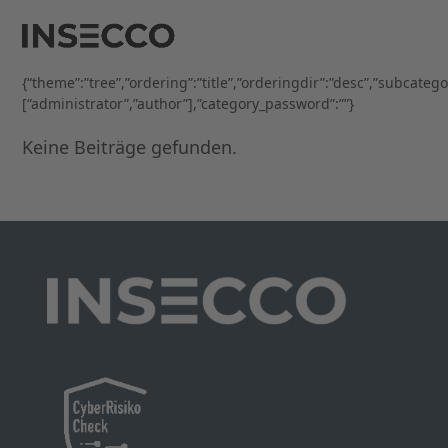
Open
Close
Skip
to
mobile
mobile
content
menu
menu
{“theme”:”tree”,”ordering”:”title”,”orderingdir”:”desc”,”subcateg
[“administrator”,”author”],”category_password”:””}
Keine Beiträge gefunden.