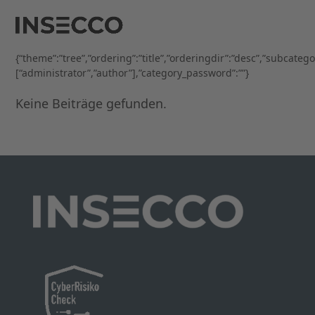
Open
Close
Skip
to
mobile
mobile
content
menu
menu
{“theme”:”tree”,”ordering”:”title”,”orderingdir”:”desc”,”subcateg
[“administrator”,”author”],”category_password”:””}
Keine Beiträge gefunden.