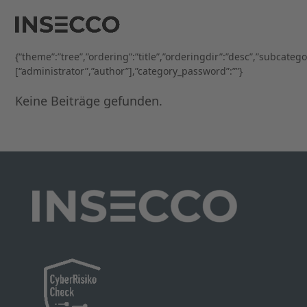
Open
Close
Skip
to
mobile
mobile
content
menu
menu
{“theme”:”tree”,”ordering”:”title”,”orderingdir”:”desc”,”subcateg
[“administrator”,”author”],”category_password”:””}
Keine Beiträge gefunden.