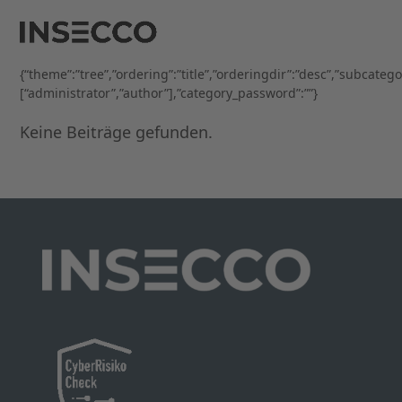
Open
Close
Skip
to
mobile
mobile
content
menu
menu
{“theme”:”tree”,”ordering”:”title”,”orderingdir”:”desc”,”subcateg
[“administrator”,”author”],”category_password”:””}
Keine Beiträge gefunden.