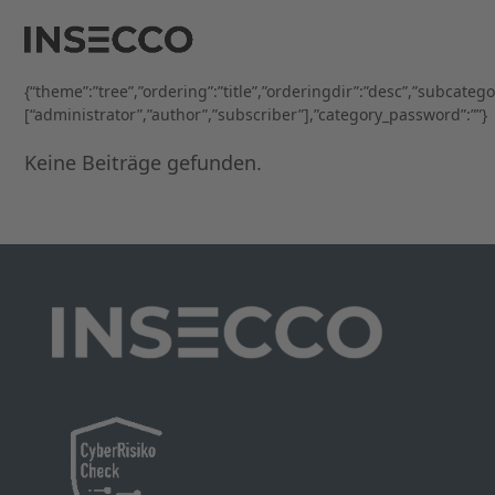
Open
Close
Skip
to
mobile
mobile
content
menu
menu
{“theme”:”tree”,”ordering”:”title”,”orderingdir”:”desc”,”subcateg
[“administrator”,”author”,”subscriber”],”category_password”:””}
Keine Beiträge gefunden.