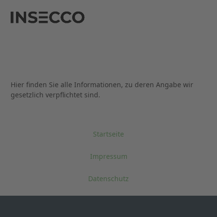
Open
Close
Skip
to
PFLICHTANGABE
mobile
mobile
content
N
menu
menu
Hier finden Sie alle Informationen, zu deren Angabe wir
gesetzlich verpflichtet sind.
Startseite
Impressum
Datenschutz