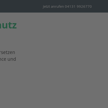
Jetzt anrufen 04131 9926770
hutz
rsetzen
ance und