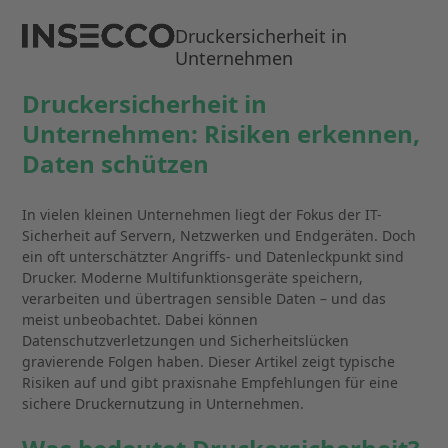
Open
Close
Skip
to
Druckersicherheit in
mobile
mobile
content
Unternehmen
menu
menu
Druckersicherheit in
Unternehmen: Risiken erkennen,
Daten schützen
In vielen kleinen Unternehmen liegt der Fokus der IT-
Sicherheit auf Servern, Netzwerken und Endgeräten. Doch
ein oft unterschätzter Angriffs- und Datenleckpunkt sind
Drucker. Moderne Multifunktionsgeräte speichern,
verarbeiten und übertragen sensible Daten – und das
meist unbeobachtet. Dabei können
Datenschutzverletzungen und Sicherheitslücken
gravierende Folgen haben. Dieser Artikel zeigt typische
Risiken auf und gibt praxisnahe Empfehlungen für eine
sichere Druckernutzung in Unternehmen.